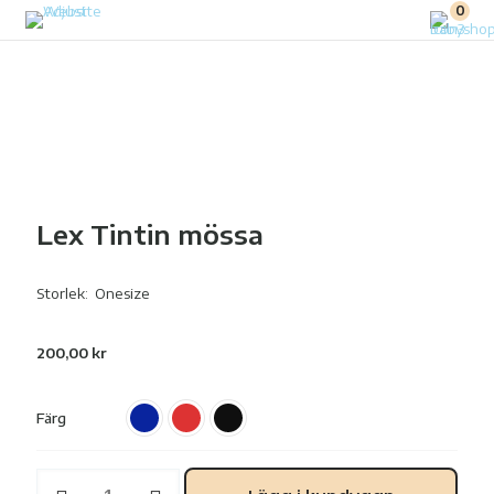
0
Lex Tintin mössa
Storlek: Onesize
200,00
kr
Färg
Lex