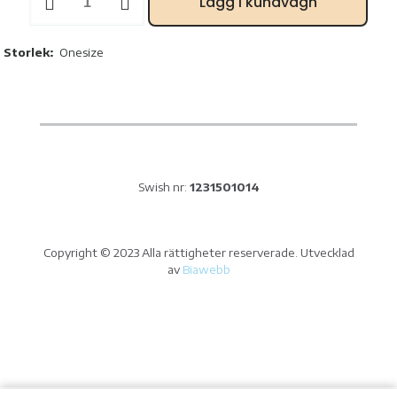
Lägg i kundvagn
Tintin
mössa
kvantitet
Storlek:
Onesize
Swish nr:
1231501014
Copyright © 2023 Alla rättigheter reserverade. Utvecklad
av
Biawebb